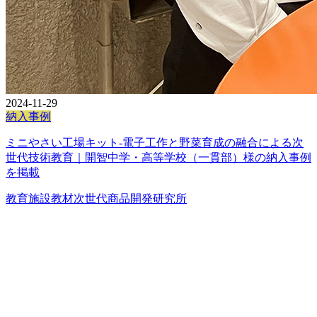
2024-11-29
納入事例
ミニやさい工場キット-電子工作と野菜育成の融合による次
世代技術教育｜開智中学・高等学校（一貫部）様の納入事例
を掲載
教育施設
教材
次世代商品開発研究所