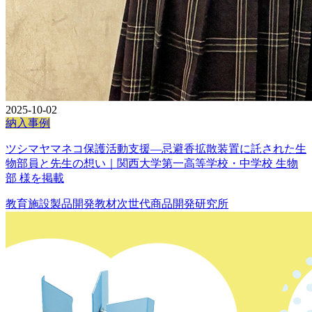
2025-10-02
納入事例
ツシマヤマネコ保護活動支援―忌避香拡散装置に託された生
物部員と先生の想い｜関西大学第一高等学校・中学校 生物
部 様を掲載
教育施設
製品開発
教材
次世代商品開発研究所