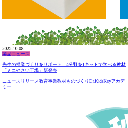
2025-10-08
製品ニュース
先生の授業づくりをサポート！4分野を1キットで学べる教材
「ミニやさい工場」新発売
ニュースリリース
教育事業
教材
ものづくりDr.KidsKeyアカデ
ミー