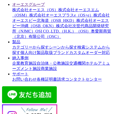
オーエスグループ
株式会社オーエス（OS）
株式会社オーエスエム
（OSM）
株式会社オーエスプラスe（OS+e）
株式会社
オーエスビー北海道（OSB_HKD）
株式会社オーエス
ビー沖縄（OSB_OKN）
株式会社次世代商品開発研究
所（NJMC）
OSI CO.,LTD.（H.K.）（OSI）
奥愛斯商貿
（北京）有限公司（OSC）
製品
カテゴリーから探す
シーンから探す
検索システムから
探す
個人向け製品
取扱ブランド
カスタムオーダー対応
納入事例
企業
教育施設
自治体・公教施設
交通機関
ホテル
アミュ
ーズメント施設
商業施設
サポート
お問い合わせ
各種証明書請求
コンタクトセンター