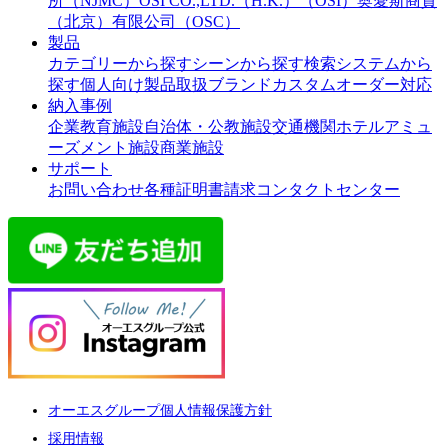
所（NJMC）
OSI CO.,LTD.（H.K.）（OSI）
奥愛斯商貿
（北京）有限公司（OSC）
製品
カテゴリーから探す
シーンから探す
検索システムから
探す
個人向け製品
取扱ブランド
カスタムオーダー対応
納入事例
企業
教育施設
自治体・公教施設
交通機関
ホテル
アミュ
ーズメント施設
商業施設
サポート
お問い合わせ
各種証明書請求
コンタクトセンター
オーエスグループ個人情報保護方針
採用情報