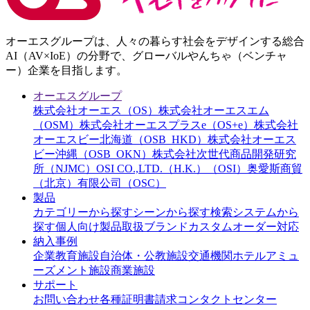
オーエスグループは、人々の暮らす社会をデザインする総合
AI（AV×IoE）の分野で、グローバルやんちゃ（ベンチャ
ー）企業を目指します。
オーエスグループ
株式会社オーエス（OS）
株式会社オーエスエム
（OSM）
株式会社オーエスプラスe（OS+e）
株式会社
オーエスビー北海道（OSB_HKD）
株式会社オーエス
ビー沖縄（OSB_OKN）
株式会社次世代商品開発研究
所（NJMC）
OSI CO.,LTD.（H.K.）（OSI）
奥愛斯商貿
（北京）有限公司（OSC）
製品
カテゴリーから探す
シーンから探す
検索システムから
探す
個人向け製品
取扱ブランド
カスタムオーダー対応
納入事例
企業
教育施設
自治体・公教施設
交通機関
ホテル
アミュ
ーズメント施設
商業施設
サポート
お問い合わせ
各種証明書請求
コンタクトセンター