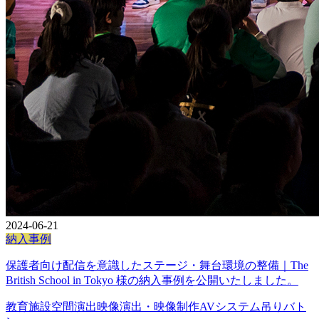
2024-06-21
納入事例
保護者向け配信を意識したステージ・舞台環境の整備｜The
British School in Tokyo 様の納入事例を公開いたしました。
教育施設
空間演出
映像演出・映像制作
AVシステム
吊りバト