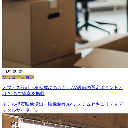
2025-09-05
ソリューション
オフィス設計・移転成功のカギ：AV設備の選定ポイントと
は？ のご提案を掲載
モデル提案
映像演出・映像制作
AVシステム
セキュリティ
デ
ジタルサイネージ