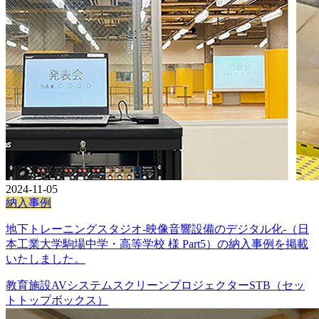
2024-11-05
納入事例
地下トレーニングスタジオ-映像音響設備のデジタル化-（日
本工業大学駒場中学・高等学校 様 Part5）の納入事例を掲載
いたしました。
教育施設
AVシステム
スクリーン
プロジェクター
STB（セッ
トトップボックス）