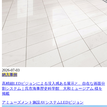
2026-07-03
納入事例
高精細LEDビジョンによる没入感ある展示と、自在な画面分
割システム｜呉市海事歴史科学館 大和ミュージアム 様を
掲載
アミューズメント施設
AVシステム
LEDビジョン