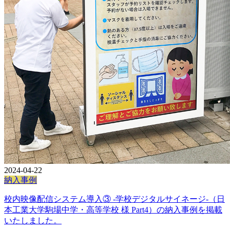
2024-04-22
納入事例
校内映像配信システム導入③ -学校デジタルサイネージ-（日
本工業大学駒場中学・高等学校 様 Part4）の納入事例を掲載
いたしました。