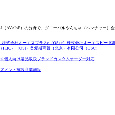
（AV×IoE）の分野で、グローバルやんちゃ（ベンチャー）
）
株式会社オーエスプラスe（OS+e）
株式会社オーエスビー北海道
D.（H.K.）（OSI）
奥愛斯商貿（北京）有限公司（OSC）
す
個人向け製品
取扱ブランド
カスタムオーダー対応
ズメント施設
商業施設