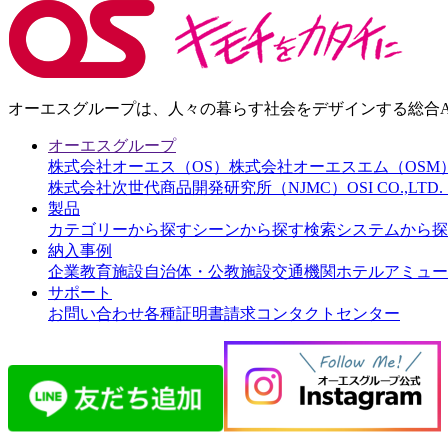
オーエスグループは、人々の暮らす社会をデザインする総合AI
オーエスグループ
株式会社オーエス（OS）
株式会社オーエスエム（OSM
株式会社次世代商品開発研究所（NJMC）
OSI CO.,LT
製品
カテゴリーから探す
シーンから探す
検索システムから探
納入事例
企業
教育施設
自治体・公教施設
交通機関
ホテル
アミュー
サポート
お問い合わせ
各種証明書請求
コンタクトセンター