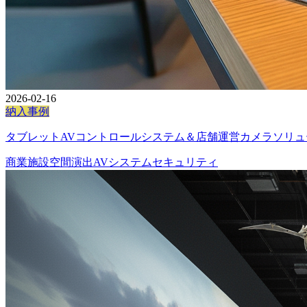
2026-02-16
納入事例
タブレットAVコントロールシステム＆店舗運営カメラソリューシ
商業施設
空間演出
AVシステム
セキュリティ