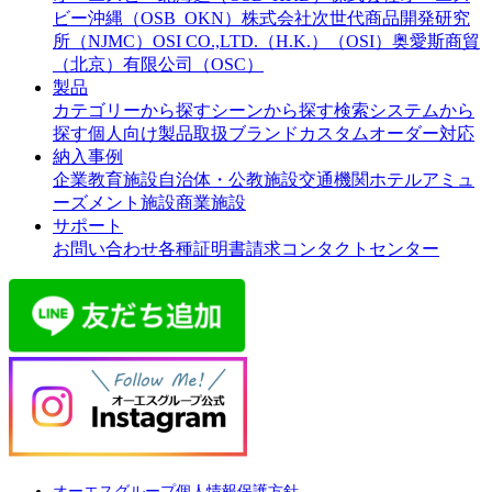
ビー沖縄（OSB_OKN）
株式会社次世代商品開発研究
所（NJMC）
OSI CO.,LTD.（H.K.）（OSI）
奥愛斯商貿
（北京）有限公司（OSC）
製品
カテゴリーから探す
シーンから探す
検索システムから
探す
個人向け製品
取扱ブランド
カスタムオーダー対応
納入事例
企業
教育施設
自治体・公教施設
交通機関
ホテル
アミュ
ーズメント施設
商業施設
サポート
お問い合わせ
各種証明書請求
コンタクトセンター
オーエスグループ個人情報保護方針