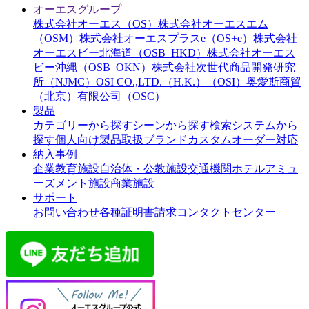
オーエスグループ
株式会社オーエス（OS）
株式会社オーエスエム
（OSM）
株式会社オーエスプラスe（OS+e）
株式会社
オーエスビー北海道（OSB_HKD）
株式会社オーエス
ビー沖縄（OSB_OKN）
株式会社次世代商品開発研究
所（NJMC）
OSI CO.,LTD.（H.K.）（OSI）
奥愛斯商貿
（北京）有限公司（OSC）
製品
カテゴリーから探す
シーンから探す
検索システムから
探す
個人向け製品
取扱ブランド
カスタムオーダー対応
納入事例
企業
教育施設
自治体・公教施設
交通機関
ホテル
アミュ
ーズメント施設
商業施設
サポート
お問い合わせ
各種証明書請求
コンタクトセンター