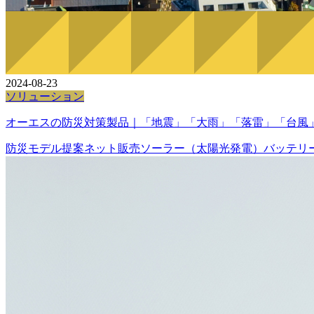
2024-08-23
ソリューション
オーエスの防災対策製品｜「地震」「大雨」「落雷」「台風」
防災
モデル提案
ネット販売
ソーラー（太陽光発電）
バッテリ