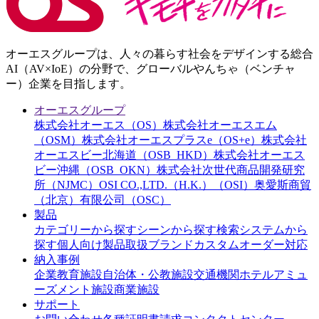
オーエスグループは、人々の暮らす社会をデザインする総合
AI（AV×IoE）の分野で、グローバルやんちゃ（ベンチャ
ー）企業を目指します。
オーエスグループ
株式会社オーエス（OS）
株式会社オーエスエム
（OSM）
株式会社オーエスプラスe（OS+e）
株式会社
オーエスビー北海道（OSB_HKD）
株式会社オーエス
ビー沖縄（OSB_OKN）
株式会社次世代商品開発研究
所（NJMC）
OSI CO.,LTD.（H.K.）（OSI）
奥愛斯商貿
（北京）有限公司（OSC）
製品
カテゴリーから探す
シーンから探す
検索システムから
探す
個人向け製品
取扱ブランド
カスタムオーダー対応
納入事例
企業
教育施設
自治体・公教施設
交通機関
ホテル
アミュ
ーズメント施設
商業施設
サポート