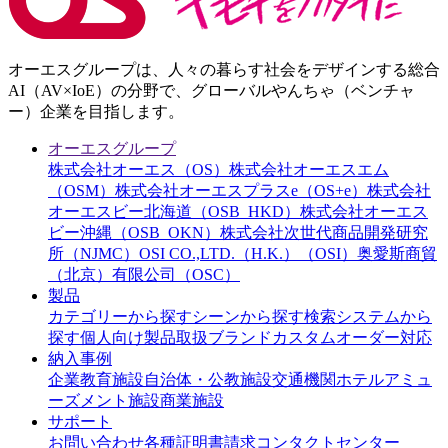
オーエスグループは、人々の暮らす社会をデザインする総合
AI（AV×IoE）の分野で、グローバルやんちゃ（ベンチャ
ー）企業を目指します。
オーエスグループ
株式会社オーエス（OS）
株式会社オーエスエム
（OSM）
株式会社オーエスプラスe（OS+e）
株式会社
オーエスビー北海道（OSB_HKD）
株式会社オーエス
ビー沖縄（OSB_OKN）
株式会社次世代商品開発研究
所（NJMC）
OSI CO.,LTD.（H.K.）（OSI）
奥愛斯商貿
（北京）有限公司（OSC）
製品
カテゴリーから探す
シーンから探す
検索システムから
探す
個人向け製品
取扱ブランド
カスタムオーダー対応
納入事例
企業
教育施設
自治体・公教施設
交通機関
ホテル
アミュ
ーズメント施設
商業施設
サポート
お問い合わせ
各種証明書請求
コンタクトセンター