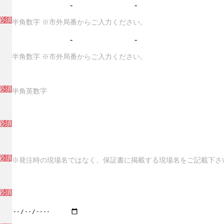
-
-
必須
半角数字 ※市外局番からご入力ください。
-
-
半角数字 ※市外局番からご入力ください。
必須
半角英数字
必須
必須
※発注時の現場名ではなく、保証書に掲載する現場名をご記載下さ
必須