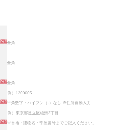
必須
全角
全角
必須
全角
必須
半角数字・ハイフン（-）なし ※住所自動入力
必須
※番地・建物名・部屋番号までご記入ください。