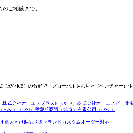
入のご相談まで、
（AV×IoE）の分野で、グローバルやんちゃ（ベンチャー）
）
株式会社オーエスプラスe（OS+e）
株式会社オーエスビー北海道
D.（H.K.）（OSI）
奥愛斯商貿（北京）有限公司（OSC）
す
個人向け製品
取扱ブランド
カスタムオーダー対応