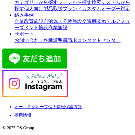
カテゴリーから探す
シーンから探す
検索システムから
探す
個人向け製品
取扱ブランド
カスタムオーダー対応
納入事例
企業
教育施設
自治体・公教施設
交通機関
ホテル
アミュ
ーズメント施設
商業施設
サポート
お問い合わせ
各種証明書請求
コンタクトセンター
オーエスグループ個人情報保護方針
採用情報
© 2025 OS Group