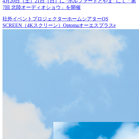
4月20日（土）21日（日）に “ボルファートとやま” にて「第
7回 北陸オーディオショウ」を開催
社外イベント
プロジェクター
ホームシアター
OS
SCREEN（4Kスクリーン）
Optoma
オーエスプラスe