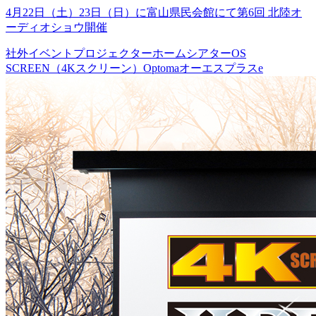
4月22日（土）23日（日）に富山県民会館にて第6回 北陸オ
ーディオショウ開催
社外イベント
プロジェクター
ホームシアター
OS
SCREEN（4Kスクリーン）
Optoma
オーエスプラスe