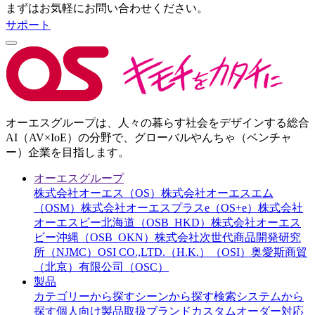
まずはお気軽にお問い合わせください。
サポート
オーエスグループは、人々の暮らす社会をデザインする総合
AI（AV×IoE）の分野で、グローバルやんちゃ（ベンチャ
ー）企業を目指します。
オーエスグループ
株式会社オーエス（OS）
株式会社オーエスエム
（OSM）
株式会社オーエスプラスe（OS+e）
株式会社
オーエスビー北海道（OSB_HKD）
株式会社オーエス
ビー沖縄（OSB_OKN）
株式会社次世代商品開発研究
所（NJMC）
OSI CO.,LTD.（H.K.）（OSI）
奥愛斯商貿
（北京）有限公司（OSC）
製品
カテゴリーから探す
シーンから探す
検索システムから
探す
個人向け製品
取扱ブランド
カスタムオーダー対応