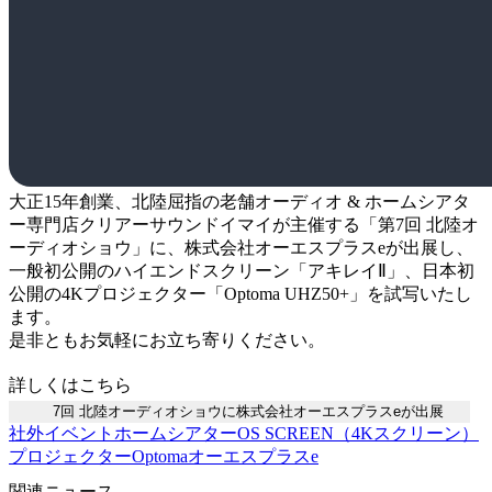
大正15年創業、北陸屈指の老舗オーディオ & ホームシアタ
ー専門店クリアーサウンドイマイが主催する「第7回 北陸オ
ーディオショウ」に、株式会社オーエスプラスeが出展し、
一般初公開のハイエンドスクリーン「アキレイⅡ」、日本初
公開の4Kプロジェクター「Optoma UHZ50+」を試写いたし
ます。
是非ともお気軽にお立ち寄りください。
詳しくはこちら
7回 北陸オーディオショウに株式会社オーエスプラスeが出展
社外イベント
ホームシアター
OS SCREEN（4Kスクリーン）
プロジェクター
Optoma
オーエスプラスe
関連ニュース