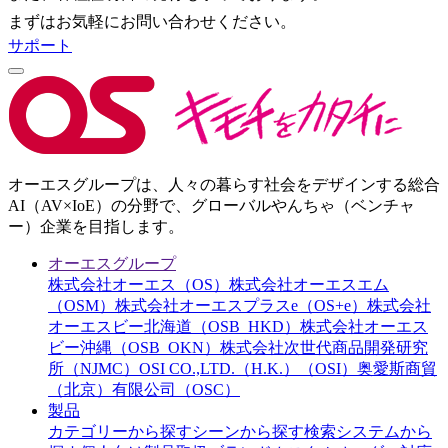
まずはお気軽にお問い合わせください。
サポート
オーエスグループは、人々の暮らす社会をデザインする総合
AI（AV×IoE）の分野で、グローバルやんちゃ（ベンチャ
ー）企業を目指します。
オーエスグループ
株式会社オーエス（OS）
株式会社オーエスエム
（OSM）
株式会社オーエスプラスe（OS+e）
株式会社
オーエスビー北海道（OSB_HKD）
株式会社オーエス
ビー沖縄（OSB_OKN）
株式会社次世代商品開発研究
所（NJMC）
OSI CO.,LTD.（H.K.）（OSI）
奥愛斯商貿
（北京）有限公司（OSC）
製品
カテゴリーから探す
シーンから探す
検索システムから