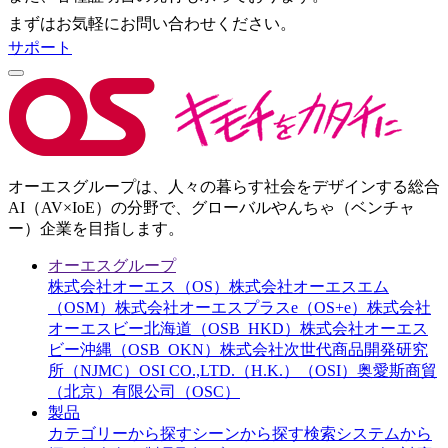
まずはお気軽にお問い合わせください。
サポート
オーエスグループは、人々の暮らす社会をデザインする総合
AI（AV×IoE）の分野で、グローバルやんちゃ（ベンチャ
ー）企業を目指します。
オーエスグループ
株式会社オーエス（OS）
株式会社オーエスエム
（OSM）
株式会社オーエスプラスe（OS+e）
株式会社
オーエスビー北海道（OSB_HKD）
株式会社オーエス
ビー沖縄（OSB_OKN）
株式会社次世代商品開発研究
所（NJMC）
OSI CO.,LTD.（H.K.）（OSI）
奥愛斯商貿
（北京）有限公司（OSC）
製品
カテゴリーから探す
シーンから探す
検索システムから