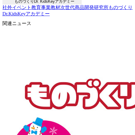
ものづくりDr. KidsKeyアカデミー
社外イベント
教育事業
教材
次世代商品開発研究所
ものづくり
Dr.KidsKeyアカデミー
関連ニュース