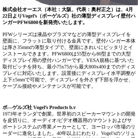
株式会社オーエス（本社：大阪、代表：奥村正之）は、4月
22日よりVogel’s（ボーゲルズ）社の薄型ディスプレイ壁付ハ
ンガーPFW6800を新発売いたします。
PFWシリーズは液晶やプラズマなどの薄型ディスプレイを
壁面に、フラットに取り付ける金具です。壁付ハンガー本体
は厚さ35mmの薄型タイプで、壁面にきれいにピッタリとイ
ンストールできます。PFW6800は55型から80型までの大型
ディスプレイ用の壁付ハンガーです。VESA規格に基づいた
取付ピッチを持ち、最小75x75から最大800x400までのディス
プレイに対応いたします。設置後にディスプレイ水平調整が
上下±5mmで可能で、ディスプレイを外さず下部を浮かせ、
ケーブル接続やメンテナンスが可能です。
ボ―ゲルズ社 Vogel’s Products b.v
1973年オランダで創業。世界初のスピーカーマウントの開発
を皮切りに、オーディオ/ビデオ機器用のマウントおよびサ
ポートシステムの専業メーカーとして、ヨーロッパ市場のリ
ーダーに進化しました。40年以上にわたり、Vogel’sのソリュ