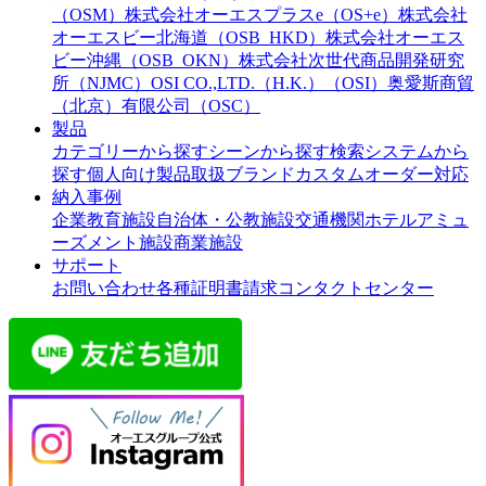
（OSM）
株式会社オーエスプラスe（OS+e）
株式会社
オーエスビー北海道（OSB_HKD）
株式会社オーエス
ビー沖縄（OSB_OKN）
株式会社次世代商品開発研究
所（NJMC）
OSI CO.,LTD.（H.K.）（OSI）
奥愛斯商貿
（北京）有限公司（OSC）
製品
カテゴリーから探す
シーンから探す
検索システムから
探す
個人向け製品
取扱ブランド
カスタムオーダー対応
納入事例
企業
教育施設
自治体・公教施設
交通機関
ホテル
アミュ
ーズメント施設
商業施設
サポート
お問い合わせ
各種証明書請求
コンタクトセンター