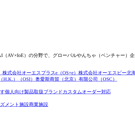
（AV×IoE）の分野で、グローバルやんちゃ（ベンチャー）
）
株式会社オーエスプラスe（OS+e）
株式会社オーエスビー北海道
D.（H.K.）（OSI）
奥愛斯商貿（北京）有限公司（OSC）
す
個人向け製品
取扱ブランド
カスタムオーダー対応
ズメント施設
商業施設