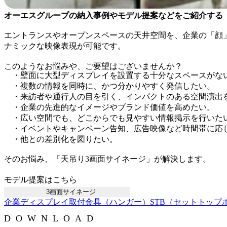
オーエスグループの納入事例やモデル提案などをご紹介する「D
エントランスやオープンスペースの天井空間を、企業の「顔
ナミックな映像表現が可能です。
このようなお悩みや、ご要望はございませんか？
・壁面に大型ディスプレイを設置する十分なスペースがな
・複数の情報を同時に、かつ分かりやすく発信したい。
・来訪者や通行人の目を引く、インパクトのある空間演出
・企業の先進的なイメージやブランド価値を高めたい。
・広い空間でも、どこからでも見やすい情報掲示を行いた
・イベントやキャンペーン告知、広告映像など時間帯に応
・他との差別化を図りたい。
そのお悩み、「天吊り3画面サイネージ」が解決します。
モデル提案はこちら
3画面サイネージ
企業
ディスプレイ
取付金具（ハンガー）
STB（セットトップ
DOWNLOAD