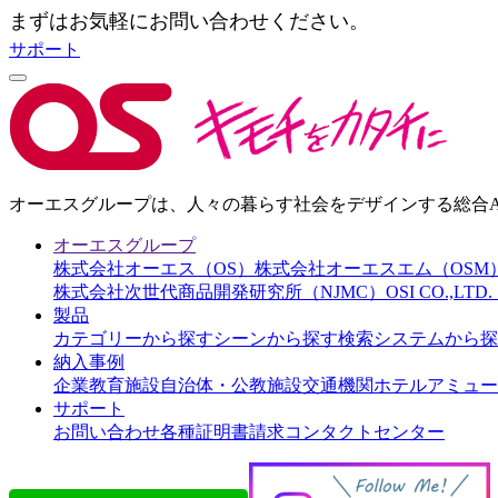
まずはお気軽にお問い合わせください。
サポート
オーエスグループは、人々の暮らす社会をデザインする総合AI
オーエスグループ
株式会社オーエス（OS）
株式会社オーエスエム（OSM
株式会社次世代商品開発研究所（NJMC）
OSI CO.,LT
製品
カテゴリーから探す
シーンから探す
検索システムから探
納入事例
企業
教育施設
自治体・公教施設
交通機関
ホテル
アミュー
サポート
お問い合わせ
各種証明書請求
コンタクトセンター