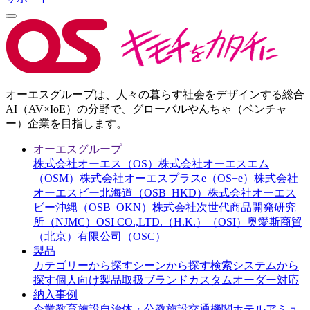
オーエスグループは、人々の暮らす社会をデザインする総合
AI（AV×IoE）の分野で、グローバルやんちゃ（ベンチャ
ー）企業を目指します。
オーエスグループ
株式会社オーエス（OS）
株式会社オーエスエム
（OSM）
株式会社オーエスプラスe（OS+e）
株式会社
オーエスビー北海道（OSB_HKD）
株式会社オーエス
ビー沖縄（OSB_OKN）
株式会社次世代商品開発研究
所（NJMC）
OSI CO.,LTD.（H.K.）（OSI）
奥愛斯商貿
（北京）有限公司（OSC）
製品
カテゴリーから探す
シーンから探す
検索システムから
探す
個人向け製品
取扱ブランド
カスタムオーダー対応
納入事例
企業
教育施設
自治体・公教施設
交通機関
ホテル
アミュ