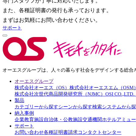
専門スタッフが丁寧に対応いたします。
また、各種証明書の発行も承っております。
まずはお気軽にお問い合わせください。
サポート
オーエスグループは、人々の暮らす社会をデザインする総合AI
オーエスグループ
株式会社オーエス（OS）
株式会社オーエスエム（OSM
株式会社次世代商品開発研究所（NJMC）
OSI CO.,LT
製品
カテゴリーから探す
シーンから探す
検索システムから探
納入事例
企業
教育施設
自治体・公教施設
交通機関
ホテル
アミュー
サポート
お問い合わせ
各種証明書請求
コンタクトセンター