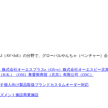
（AV×IoE）の分野で、グローバルやんちゃ（ベンチャー）
）
株式会社オーエスプラスe（OS+e）
株式会社オーエスビー北海道
D.（H.K.）（OSI）
奥愛斯商貿（北京）有限公司（OSC）
す
個人向け製品
取扱ブランド
カスタムオーダー対応
ズメント施設
商業施設