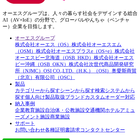
オーエスグループは、人々の暮らす社会をデザインする総合
AI（AV×IoE）の分野で、グローバルやんちゃ（ベンチャ
ー）企業を目指します。
オーエスグループ
株式会社オーエス（OS）
株式会社オーエスエム
（OSM）
株式会社オーエスプラスe（OS+e）
株式会社
オーエスビー北海道（OSB_HKD）
株式会社オーエス
ビー沖縄（OSB_OKN）
株式会社次世代商品開発研究
所（NJMC）
OSI CO.,LTD.（H.K.）（OSI）
奥愛斯商貿
（北京）有限公司（OSC）
製品
カテゴリーから探す
シーンから探す
検索システムから
探す
個人向け製品
取扱ブランド
カスタムオーダー対応
納入事例
企業
教育施設
自治体・公教施設
交通機関
ホテル
アミュ
ーズメント施設
商業施設
サポート
お問い合わせ
各種証明書請求
コンタクトセンター