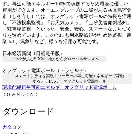
す。再生可能エネルギー100%で稼働するため環境に優しい
運用ができます。オーエスグループの工場がある兵庫県宍粟
市（しそうし）では、オフグリッド電源ポールの特長を活用
し「不法投棄監視」「お天気カメラ」「土砂災害傾斜感知」
「駐車場監視」といった、安全、安心、スマートなまちづく
りを進めています。この他にも用水路監視やため池監視、農
業 IoT、気象計など、様々な活用が可能です。
日本経済新聞（日経電子版）
中小が挑むSDGs 地方からグローバルサウスへ
オフグリッド電源ポール（テラセルデ）
スマートシティを実現！ソーラーの再生可能エネルギーで稼働
するテラセルデ オフグリッド電源ポール
環境配慮
再生可能エネルギー
オフグリッド電源ポール
DOWNLOAD
ダウンロード
カタログ