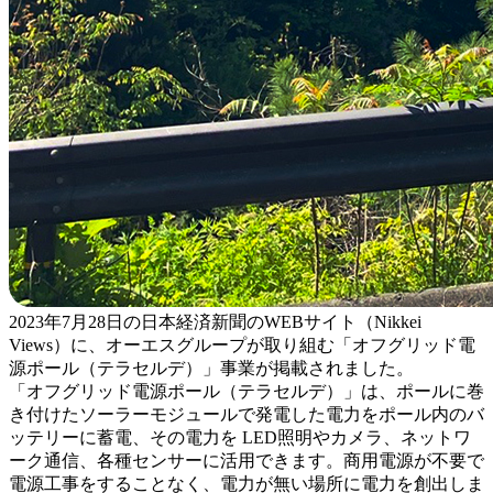
2023年7月28日の日本経済新聞のWEBサイト（Nikkei
Views）に、オーエスグループが取り組む「オフグリッド電
源ポール（テラセルデ）」事業が掲載されました。
「オフグリッド電源ポール（テラセルデ）」は、ポールに巻
き付けたソーラーモジュールで発電した電力をポール内のバ
ッテリーに蓄電、その電力を LED照明やカメラ、ネットワ
ーク通信、各種センサーに活用できます。商用電源が不要で
電源工事をすることなく、電力が無い場所に電力を創出しま