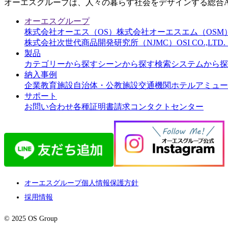
オーエスグループは、人々の暮らす社会をデザインする総合AI
オーエスグループ
株式会社オーエス（OS）
株式会社オーエスエム（OSM
株式会社次世代商品開発研究所（NJMC）
OSI CO.,LT
製品
カテゴリーから探す
シーンから探す
検索システムから探
納入事例
企業
教育施設
自治体・公教施設
交通機関
ホテル
アミュー
サポート
お問い合わせ
各種証明書請求
コンタクトセンター
オーエスグループ個人情報保護方針
採用情報
© 2025 OS Group