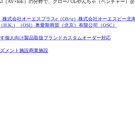
（AV×IoE）の分野で、グローバルやんちゃ（ベンチャー）
）
株式会社オーエスプラスe（OS+e）
株式会社オーエスビー北海道
D.（H.K.）（OSI）
奥愛斯商貿（北京）有限公司（OSC）
す
個人向け製品
取扱ブランド
カスタムオーダー対応
ズメント施設
商業施設