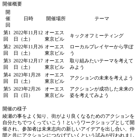
開催概要
開
催
日時
開催場所
テーマ
回
第1
2022年11月12
オーエス
キックオフミーティング
回
日（土）
東京ビル
第2
2022年11月26
オーエス
ローカルプレイヤーから学ぼ
回
日（土）
東京ビル
う
第3
2022年12月17
オーエス
取り組みたいテーマを考えて
回
日（土）
東京ビル
みよう
第4
2023年1月28
オーエス
アクションの未来を考えよう
回
日（土）
東京ビル
第5
2023年2月26
オーエス
アクションが成功した未来の
回
日（日）
東京ビル
姿を考えてみよう
開催の様子
綾瀬の事をよく知り、街がより良くなるためのアクションを
自分たちでつくっていこう！というワークショップとして開
催され、参加者は未来志向の新しいアイデアを出し合い、仲
間と共にアクションにつなげていくという試みが行われまし