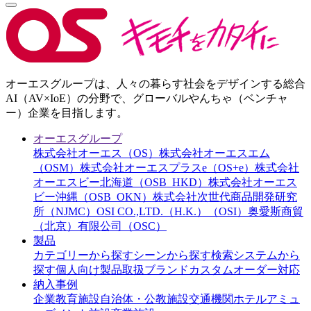
オーエスグループは、人々の暮らす社会をデザインする総合
AI（AV×IoE）の分野で、グローバルやんちゃ（ベンチャ
ー）企業を目指します。
オーエスグループ
株式会社オーエス（OS）
株式会社オーエスエム
（OSM）
株式会社オーエスプラスe（OS+e）
株式会社
オーエスビー北海道（OSB_HKD）
株式会社オーエス
ビー沖縄（OSB_OKN）
株式会社次世代商品開発研究
所（NJMC）
OSI CO.,LTD.（H.K.）（OSI）
奥愛斯商貿
（北京）有限公司（OSC）
製品
カテゴリーから探す
シーンから探す
検索システムから
探す
個人向け製品
取扱ブランド
カスタムオーダー対応
納入事例
企業
教育施設
自治体・公教施設
交通機関
ホテル
アミュ