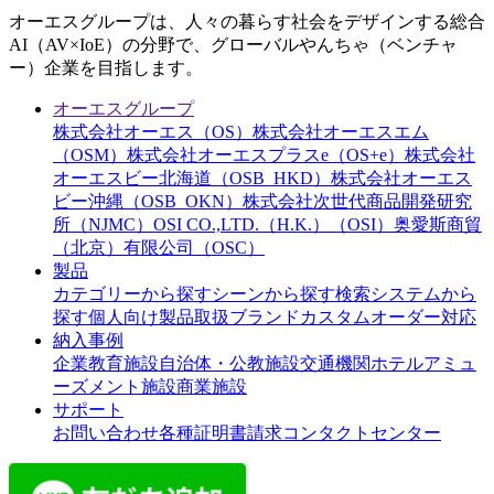
オーエスグループは、人々の暮らす社会をデザインする総合
AI（AV×IoE）の分野で、グローバルやんちゃ（ベンチャ
ー）企業を目指します。
オーエスグループ
株式会社オーエス（OS）
株式会社オーエスエム
（OSM）
株式会社オーエスプラスe（OS+e）
株式会社
オーエスビー北海道（OSB_HKD）
株式会社オーエス
ビー沖縄（OSB_OKN）
株式会社次世代商品開発研究
所（NJMC）
OSI CO.,LTD.（H.K.）（OSI）
奥愛斯商貿
（北京）有限公司（OSC）
製品
カテゴリーから探す
シーンから探す
検索システムから
探す
個人向け製品
取扱ブランド
カスタムオーダー対応
納入事例
企業
教育施設
自治体・公教施設
交通機関
ホテル
アミュ
ーズメント施設
商業施設
サポート
お問い合わせ
各種証明書請求
コンタクトセンター