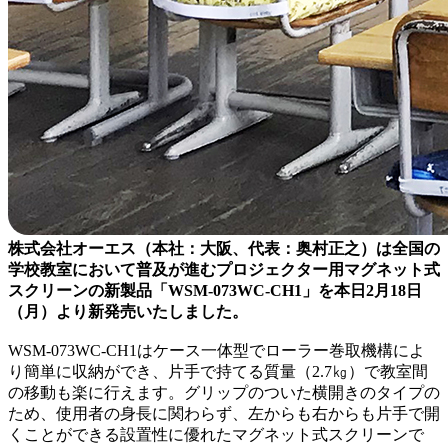
株式会社オーエス（本社：大阪、代表：奥村正之）は全国の
学校教室において普及が進むプロジェクター用マグネット式
スクリーンの新製品「WSM-073WC-CH1」を本日2月18日
（月）より新発売いたしました。
WSM-073WC-CH1はケース一体型でローラー巻取機構によ
り簡単に収納ができ、片手で持てる質量（2.7㎏）で教室間
の移動も楽に行えます。グリップのついた横開きのタイプの
ため、使用者の身長に関わらず、左からも右からも片手で開
くことができる設置性に優れたマグネット式スクリーンで