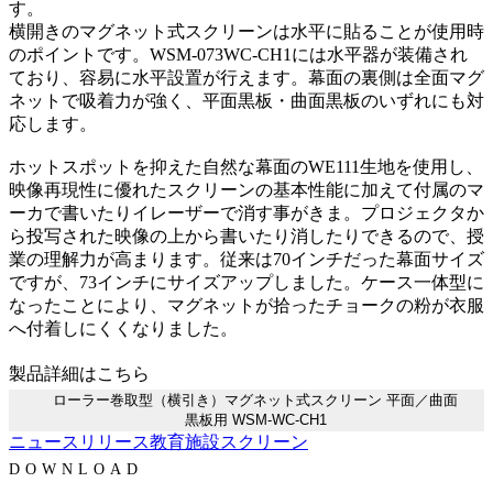
す。
横開きのマグネット式スクリーンは水平に貼ることが使用時
のポイントです。WSM-073WC-CH1には水平器が装備され
ており、容易に水平設置が行えます。幕面の裏側は全面マグ
ネットで吸着力が強く、平面黒板・曲面黒板のいずれにも対
応します。
ホットスポットを抑えた自然な幕面のWE111生地を使用し、
映像再現性に優れたスクリーンの基本性能に加えて付属のマ
ーカで書いたりイレーザーで消す事がきま。プロジェクタか
ら投写された映像の上から書いたり消したりできるので、授
業の理解力が高まります。従来は70インチだった幕面サイズ
ですが、73インチにサイズアップしました。ケース一体型に
なったことにより、マグネットが拾ったチョークの粉が衣服
へ付着しにくくなりました。
製品詳細はこちら
ローラー巻取型（横引き）マグネット式スクリーン 平面／曲面
黒板用 WSM-WC-CH1
ニュースリリース
教育施設
スクリーン
DOWNLOAD