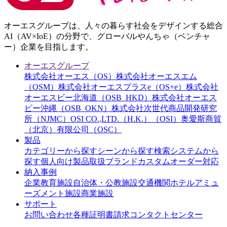
オーエスグループは、人々の暮らす社会をデザインする総合
AI（AV×IoE）の分野で、グローバルやんちゃ（ベンチャ
ー）企業を目指します。
オーエスグループ
株式会社オーエス（OS）
株式会社オーエスエム
（OSM）
株式会社オーエスプラスe（OS+e）
株式会社
オーエスビー北海道（OSB_HKD）
株式会社オーエス
ビー沖縄（OSB_OKN）
株式会社次世代商品開発研究
所（NJMC）
OSI CO.,LTD.（H.K.）（OSI）
奥愛斯商貿
（北京）有限公司（OSC）
製品
カテゴリーから探す
シーンから探す
検索システムから
探す
個人向け製品
取扱ブランド
カスタムオーダー対応
納入事例
企業
教育施設
自治体・公教施設
交通機関
ホテル
アミュ
ーズメント施設
商業施設
サポート
お問い合わせ
各種証明書請求
コンタクトセンター