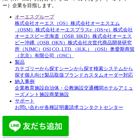
ー）企業を目指します。
オーエスグループ
株式会社オーエス（OS）
株式会社オーエスエム
（OSM）
株式会社オーエスプラスe（OS+e）
株式会社
オーエスビー北海道（OSB_HKD）
株式会社オーエス
ビー沖縄（OSB_OKN）
株式会社次世代商品開発研究
所（NJMC）
OSI CO.,LTD.（H.K.）（OSI）
奥愛斯商貿
（北京）有限公司（OSC）
製品
カテゴリーから探す
シーンから探す
検索システムから
探す
個人向け製品
取扱ブランド
カスタムオーダー対応
納入事例
企業
教育施設
自治体・公教施設
交通機関
ホテル
アミュ
ーズメント施設
商業施設
サポート
お問い合わせ
各種証明書請求
コンタクトセンター