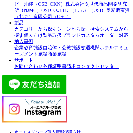
ビー沖縄（OSB_OKN）
株式会社次世代商品開発研究
所（NJMC）
OSI CO.,LTD.（H.K.）（OSI）
奥愛斯商貿
（北京）有限公司（OSC）
製品
カテゴリーから探す
シーンから探す
検索システムから
探す
個人向け製品
取扱ブランド
カスタムオーダー対応
納入事例
企業
教育施設
自治体・公教施設
交通機関
ホテル
アミュ
ーズメント施設
商業施設
サポート
お問い合わせ
各種証明書請求
コンタクトセンター
オーエスグループ個人情報保護方針