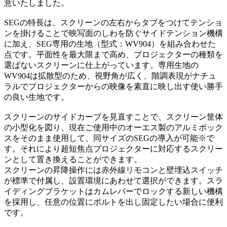
意いたしました。
SEGの特長は、スクリーンの左右からタブをつけてテンショ
ンを掛けることで映写面のしわを防ぐサイドテンション機構
に加え、SEG専用の生地（型式：WV904）を組み合わせた
点です。平面性を最大限まで高め、プロジェクターの種類を
選ばないスクリーンに仕上がっています。専用生地の
WV904は拡散型のため、視野角が広く、階調表現がナチュ
ラルでプロジェクターからの映像を素直に映し出す使い勝手
の良い生地です。
スクリーンのサイドカーブを見直すことで、スクリーン筐体
の小型化を図り、現在ご使用中のオーエス製のアルミボック
スをそのまま使用して、同サイズのSEGの導入が可能※で
す。それにより超短焦点プロジェクターに対応するスクリー
ンとして置き換えることができます。
スクリーンの昇降操作には赤外線リモコンと壁埋込スイッチ
が標準で付属し、設置環境にあわせて選択ができます。スラ
イディングブラケットはカムレバーでロックする新しい機構
を採用し、任意の位置にボルトを出し固定したい場合に便利
です。