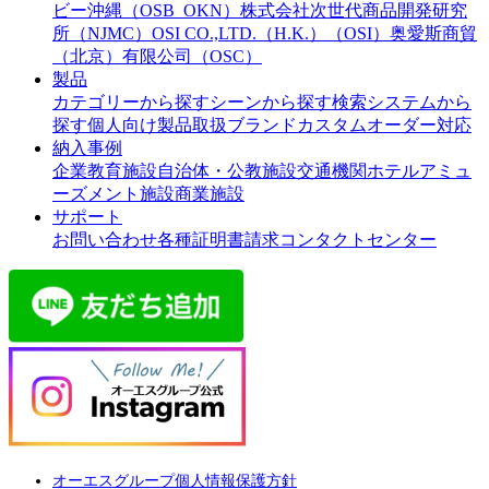
ビー沖縄（OSB_OKN）
株式会社次世代商品開発研究
所（NJMC）
OSI CO.,LTD.（H.K.）（OSI）
奥愛斯商貿
（北京）有限公司（OSC）
製品
カテゴリーから探す
シーンから探す
検索システムから
探す
個人向け製品
取扱ブランド
カスタムオーダー対応
納入事例
企業
教育施設
自治体・公教施設
交通機関
ホテル
アミュ
ーズメント施設
商業施設
サポート
お問い合わせ
各種証明書請求
コンタクトセンター
オーエスグループ個人情報保護方針